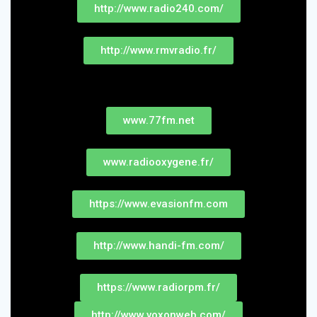
http://www.radio240.com/
http://www.rmvradio.fr/
www.77fm.net
www.radiooxygene.fr/
https://www.evasionfm.com
http://www.handi-fm.com/
https://www.radiorpm.fr/
http://www.voxonweb.com/