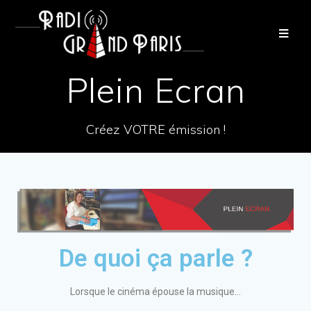
Plein Ecran
Créez VOTRE émission !
De quoi ça parle ?
Lorsque le cinéma épouse la musique…