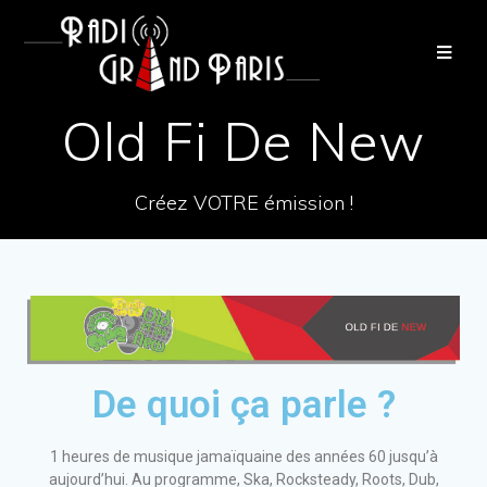
Old Fi De New
Créez VOTRE émission !
De quoi ça parle ?
1 heures de musique jamaïquaine des années 60 jusqu’à
aujourd’hui. Au programme, Ska, Rocksteady, Roots, Dub,