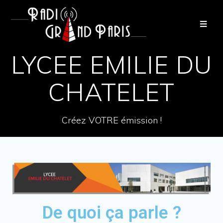
LYCEE EMILIE DU
CHATELET
Créez VOTRE émission !
De quoi ça parle ?